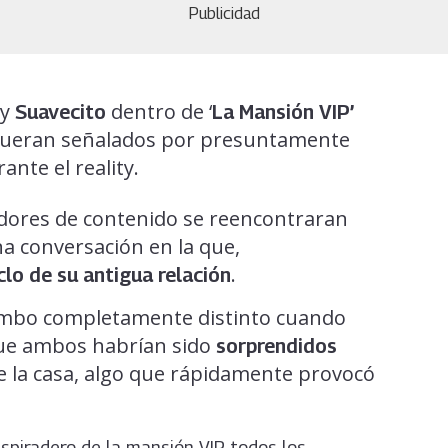
Publicidad
y
dentro de ‘
Suavecito
La Mansión VIP’
 fueran señalados por presuntamente
nte el reality.
dores de contenido se reencontraran
a conversación en la que,
.
iclo de su antigua relación
umbo completamente distinto cuando
que ambos habrían sido
sorprendidos
 la casa, algo que rápidamente provocó
spiradero de la mansión VIP, todos los