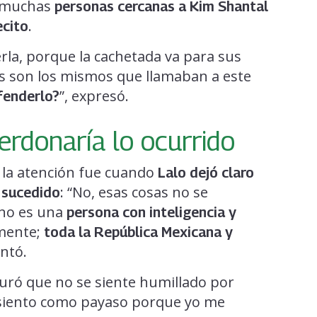
e muchas
personas cercanas a Kim Shantal
.
ecito
erla, porque la cachetada va para sus
os son los mismos que llamaban a este
”, expresó.
fenderlo?
erdonaría lo ocurrido
la atención fue cuando
Lalo dejó claro
: “No, esas cosas no se
o sucedido
no es una
persona con inteligencia y
amente;
toda la República Mexicana y
ntó.
eguró que no se siente humillado por
 siento como payaso porque yo me