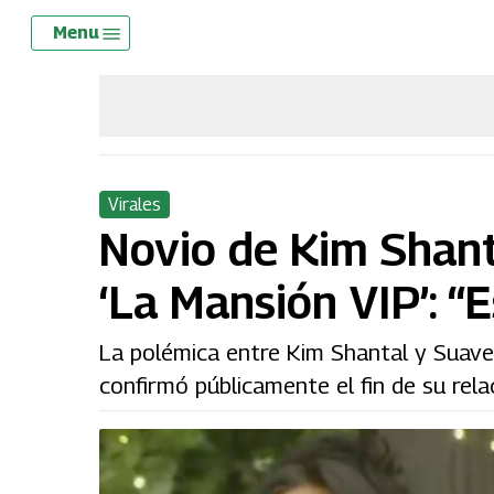
Skip
Menu
Menu
to
main
content
Virales
Novio de Kim Shanta
‘La Mansión VIP’: “
La polémica entre Kim Shantal y Suavec
confirmó públicamente el fin de su relac