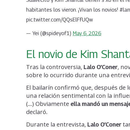
habitantes los vieron. ¡Vivan los novios! #
pic.twitter.com/QQsElFfUQw
— Yei (@spideyof1)
May 6, 2026
El novio de Kim Shanta
Tras la controversia,
, no
Lalo O’Coner
sobre lo ocurrido durante una entrev
El bailarín confirmó que, después de l
una relación sentimental con la influ
(…) Obviamente
ella mandó un mensaje
declaró.
Durante la entrevista,
tam
Lalo O’Coner