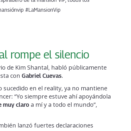
lamansiónvip #LaMansionVip
l rompe el silencio
vio de Kim Shantal, habló públicamente
ista con
.
Gabriel Cuevas
o sucedido en el reality, ya no mantiene
encer: “Yo siempre estuve ahí apoyándola
a mí y a todo el mundo”,
 muy claro
bién lanzó fuertes declaraciones