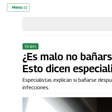
Skip
Menu
Menu
to
main
content
Virales
¿Es malo no bañars
Esto dicen especial
Especialistas explican si bañarse desp
infecciones.