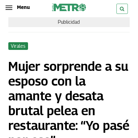
Skip
Menu
Menu
to
Publicidad
main
content
Virales
Mujer sorprende a su
esposo con la
amante y desata
brutal pelea en
restaurante: “Yo pasé