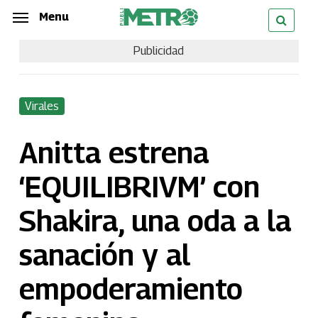
Skip
Menu
Menu
to
Publicidad
main
content
Virales
Anitta estrena
‘EQUILIBRIVM’ con
Shakira, una oda a la
sanación y al
empoderamiento