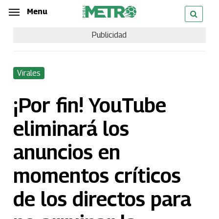
Skip
Menu
Menu
to
Publicidad
main
content
Virales
¡Por fin! YouTube
eliminará los
anuncios en
momentos críticos
de los directos para