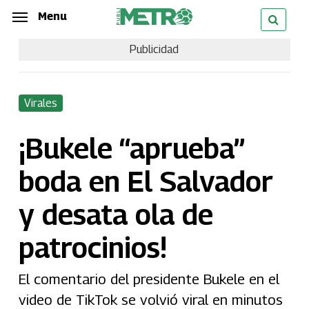
Skip
Menu
Menu
to
Publicidad
main
content
Virales
¡Bukele “aprueba”
boda en El Salvador
y desata ola de
patrocinios!
El comentario del presidente Bukele en el
video de TikTok se volvió viral en minutos