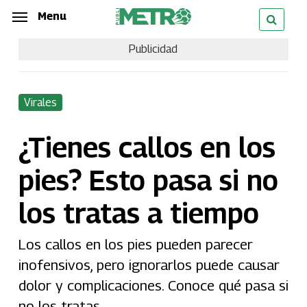
Skip
Menu
Menu
to
Publicidad
main
content
Virales
¿Tienes callos en los
pies? Esto pasa si no
los tratas a tiempo
Los callos en los pies pueden parecer
inofensivos, pero ignorarlos puede causar
dolor y complicaciones. Conoce qué pasa si
no los tratas.