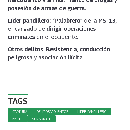
.
posesión de armas de guerra
de la
,
Líder pandillero:
“Palabrero”
MS-13
encargado de
dirigir operaciones
en el occidente.
criminales
,
Otros delitos:
Resistencia
conducción
y
.
peligrosa
asociación ilícita
TAGS
CAPTURA
DELITOS VIOLENTOS
LÍDER PANDILLERO
MS-13
SONSONATE