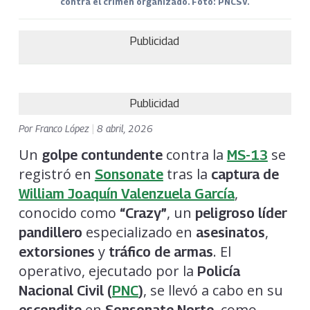
contra el crimen organizado. Foto: PNCSV.
Publicidad
Publicidad
Por
Franco López
|
8 abril, 2026
Un
contra la
se
golpe contundente
MS-13
registró en
tras la
Sonsonate
captura de
,
William Joaquín Valenzuela García
conocido como
, un
“Crazy”
peligroso líder
especializado en
,
pandillero
asesinatos
y
. El
extorsiones
tráfico de armas
operativo, ejecutado por la
Policía
, se llevó a cabo en su
Nacional Civil (
PNC
)
en
, como
escondite
Sonsonate Norte