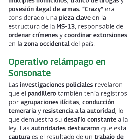
,
y
múltiples homicidios
tráfico de drogas
.
era
posesión ilegal de armas
“Crazy”
considerado una
en la
pieza clave
estructura de la
, responsable de
MS-13
y
ordenar crímenes
coordinar extorsiones
en la
del país.
zona occidental
Operativo relámpago en
Sonsonate
Las
revelaron
investigaciones policiales
que el
también tenía registros
pandillero
por
,
agrupaciones ilícitas
conducción
y
, lo
temeraria
resistencia a la autoridad
que demuestra su
a la
desafío constante
ley. Las
que esta
autoridades destacaron
es el resultado de un
captura
trabajo de