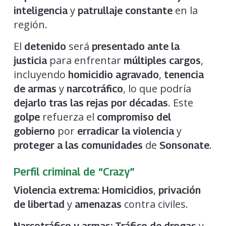
y
en la
inteligencia
patrullaje constante
región.
El
será
detenido
presentado ante la
para enfrentar
,
justicia
múltiples cargos
incluyendo
,
homicidio agravado
tenencia
y
, lo que podría
de armas
narcotráfico
. Este
dejarlo tras las rejas por décadas
refuerza el
golpe
compromiso del
por
y
gobierno
erradicar la violencia
de
.
proteger a las comunidades
Sonsonate
Perfil criminal de “Crazy”
,
Violencia extrema:
Homicidios
privación
y
contra civiles.
de libertad
amenazas
y
Narcotráfico y armas:
Tráfico de drogas