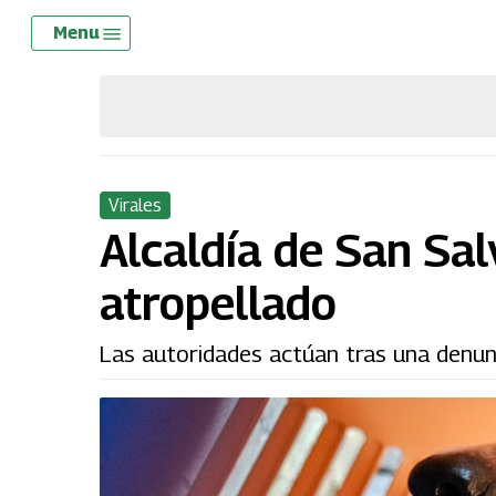
Skip
Menu
Menu
to
main
content
Virales
Alcaldía de San Sal
atropellado
Las autoridades actúan tras una denun