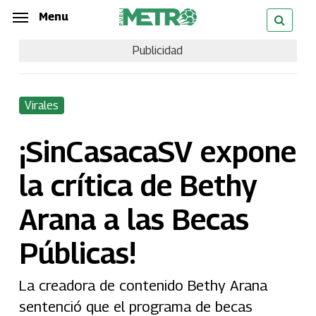
Skip
Menu
Menu
to
Publicidad
main
content
Virales
¡SinCasacaSV expone
la crítica de Bethy
Arana a las Becas
Públicas!
La creadora de contenido Bethy Arana
sentenció que el programa de becas