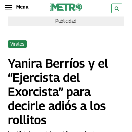
Skip
Menu
Menu
to
Publicidad
main
content
Virales
Yanira Berríos y el
“Ejercista del
Exorcista” para
decirle adiós a los
rollitos