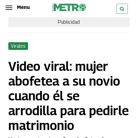
Skip
Menu
Menu
to
Publicidad
main
content
Virales
Video viral: mujer
abofetea a su novio
cuando él se
arrodilla para pedirle
matrimonio