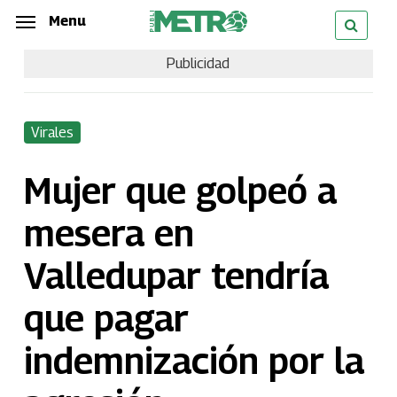
Skip
Menu
Menu
to
Publicidad
main
content
Virales
Mujer que golpeó a
mesera en
Valledupar tendría
que pagar
indemnización por la