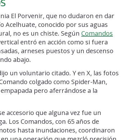
os
lonia El Porvenir, que no dudaron en dar
río Acelhuate, conocido por sus aguas
ral, no es un chiste. Según
Comandos
vertical entró en acción como si fuera
ensadas, arneses puestos y un descenso
endo abajo.
ijo un voluntario citado. Y en X, las fotos
n Comando colgado como Spider-Man,
, empapada pero aferrándose a la
 ese accesorio que alguna vez fue un
oga. Los Comandos, con 65 años de
motos hasta inundaciones, coordinaron
 en una operación que mezcló precisión