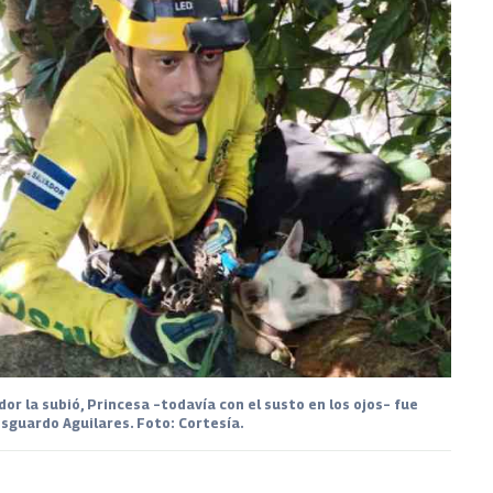
or la subió, Princesa –todavía con el susto en los ojos– fue
sguardo Aguilares. Foto: Cortesía.