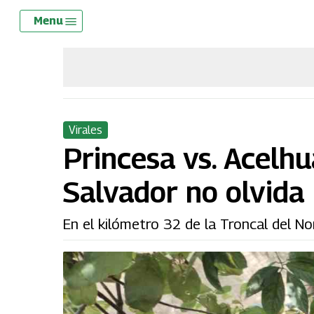
Skip
Menu
Menu
to
main
content
Virales
Princesa vs. Acelhu
Salvador no olvida
En el kilómetro 32 de la Troncal del Nor