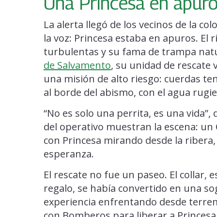
Una Princesa en apur
La alerta llegó de los vecinos de la co
la voz: Princesa estaba en apuros. El 
turbulentas y su fama de trampa natu
de Salvamento
, su unidad de rescate 
una misión de alto riesgo: cuerdas t
al borde del abismo, con el agua rugi
“No es solo una perrita, es una vida”, d
del operativo muestran la escena: u
con Princesa mirando desde la ribera
esperanza.
El rescate no fue un paseo. El collar,
regalo, se había convertido en una s
experiencia enfrentando desde terre
con Bomberos para liberar a Princesa