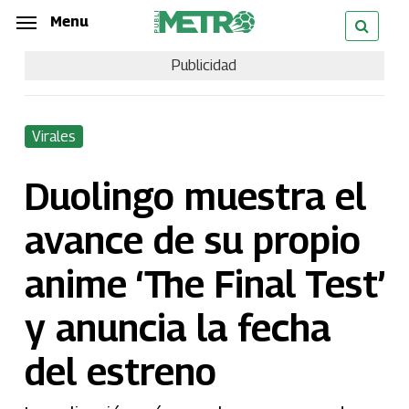
Skip
Menu
Menu
to
Publicidad
main
content
Virales
Duolingo muestra el
avance de su propio
anime ‘The Final Test’
y anuncia la fecha
del estreno