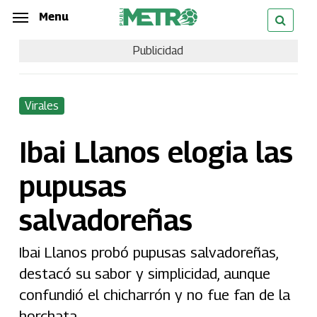
Skip
Menu
Menu
to
Publicidad
main
content
Virales
Ibai Llanos elogia las
pupusas
salvadoreñas
Ibai Llanos probó pupusas salvadoreñas,
destacó su sabor y simplicidad, aunque
confundió el chicharrón y no fue fan de la
horchata.