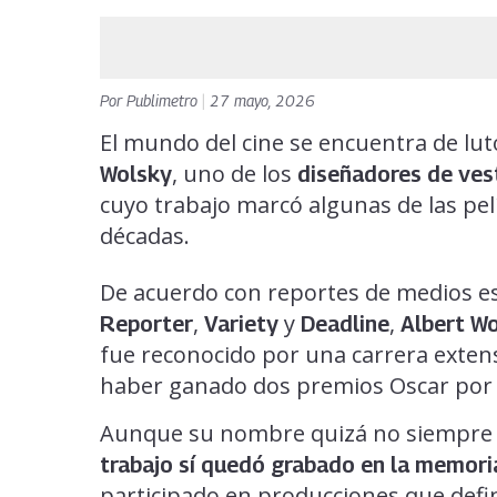
Por
Publimetro
|
27 mayo, 2026
El mundo del cine se encuentra de lu
, uno de los
Wolsky
diseñadores de ves
cuyo trabajo marcó algunas de las pel
décadas.
De acuerdo con reportes de medios e
,
y
,
Reporter
Variety
Deadline
Albert W
fue reconocido por una carrera extens
haber ganado dos premios Oscar por s
Aunque su nombre quizá no siempre ap
trabajo sí quedó grabado en la memoria
participado en producciones que defini