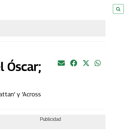
l Óscar;
attan’ y ‘Across
Publicidad