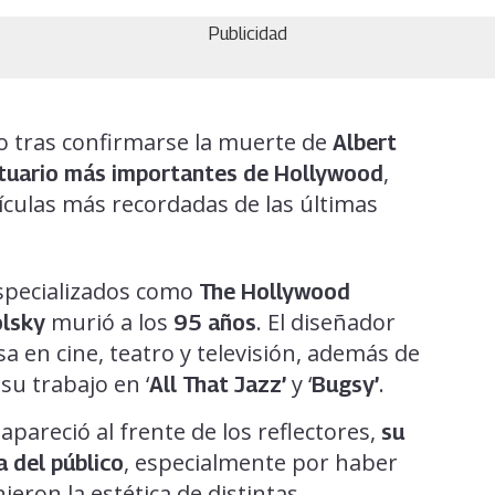
Publicidad
to tras confirmarse la muerte de
Albert
,
tuario más importantes de Hollywood
ículas más recordadas de las últimas
specializados como
The Hollywood
murió a los
. El diseñador
olsky
95 años
a en cine, teatro y televisión, además de
u trabajo en ‘
y ‘
.
All That Jazz’
Bugsy’
areció al frente de los reflectores,
su
, especialmente por haber
 del público
eron la estética de distintas