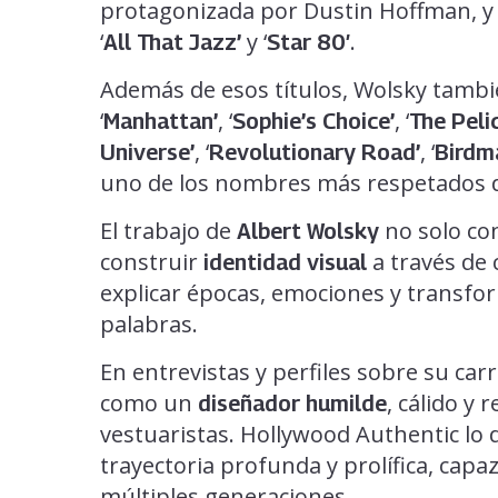
protagonizada por Dustin Hoffman, y 
‘
y ‘
.
All That Jazz’
Star 80′
Además de esos títulos, Wolsky tambi
‘
, ‘
, ‘
Manhattan’
Sophie’s Choice’
The Peli
, ‘
, ‘
Universe’
Revolutionary Road’
Birdm
uno de los nombres más respetados d
El trabajo de
no solo con
Albert Wolsky
construir
a través de
identidad visual
explicar épocas, emociones y transfo
palabras.
En entrevistas y perfiles sobre su carr
como un
, cálido y
diseñador humilde
vestuaristas. Hollywood Authentic lo 
trayectoria profunda y prolífica, capaz 
múltiples generaciones.