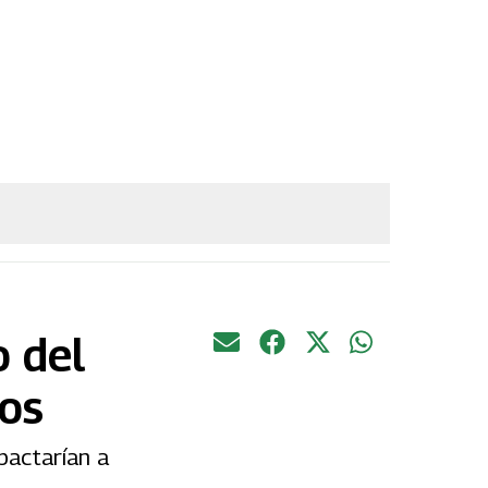
o del
los
pactarían a