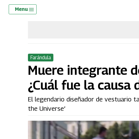
Skip
Menu
Menu
to
main
content
Farándula
Muere integrante de
¿Cuál fue la causa 
El legendario diseñador de vestuario ta
the Universe’