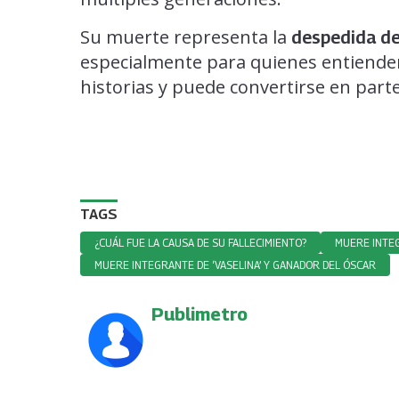
Su muerte representa la
despedida de 
especialmente para quienes entiende
historias y puede convertirse en part
TAGS
¿CUÁL FUE LA CAUSA DE SU FALLECIMIENTO?
MUERE INTEG
MUERE INTEGRANTE DE ‘VASELINA’ Y GANADOR DEL ÓSCAR
Publimetro