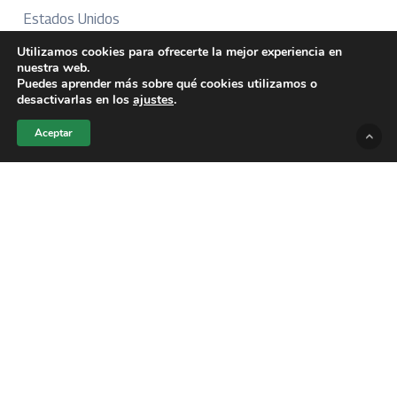
Estados Unidos
Guatemala
Utilizamos cookies para ofrecerte la mejor experiencia en
nuestra web.
México
Puedes aprender más sobre qué cookies utilizamos o
desactivarlas en los
ajustes
.
Perú
Puerto Rico
Aceptar
Más Información
Sobre Nosotros
Directorio
Aviso Legal
Términos y Condiciones
Publicidad