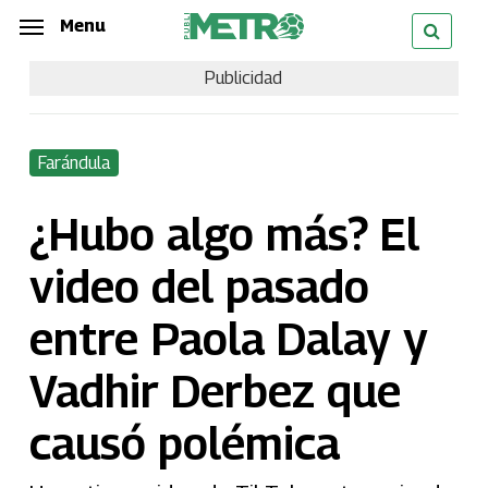
Skip
Menu
Menu
to
Publicidad
main
content
Farándula
¿Hubo algo más? El
video del pasado
entre Paola Dalay y
Vadhir Derbez que
causó polémica