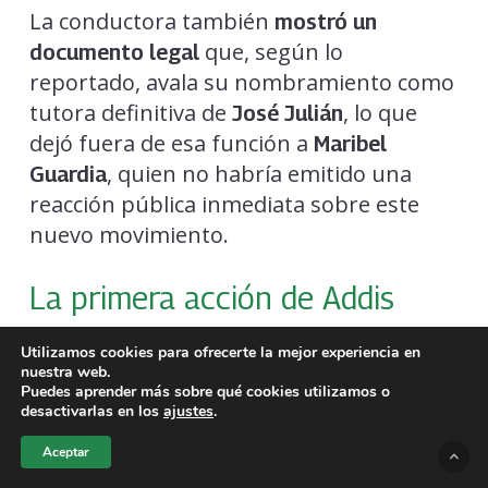
La conductora también
mostró un
que, según lo
documento legal
reportado, avala su nombramiento como
tutora definitiva de
, lo que
José Julián
dejó fuera de esa función a
Maribel
, quien no habría emitido una
Guardia
reacción pública inmediata sobre este
nuevo movimiento.
La primera acción de Addis
como tutora
Utilizamos cookies para ofrecerte la mejor experiencia en
nuestra web.
Tras aceptar el cargo,
reveló
Addis Tuñón
Puedes aprender más sobre qué cookies utilizamos o
que su primera acción fue solicitar
desactivarlas en los
ajustes
.
formalmente la remoción de
Marco
Aceptar
, esposo de
, como
Chacón
Maribel Guardia