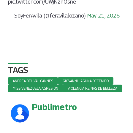
pic.twitter.com/UWjNznOsne
— SoyFerAvila (@feravilalozano)
May 21, 2026
TAGS
ANDREA DEL VAL CANNES
GIOVANNI LAGUNA DETENIDO
MISS VENEZUELA AGRESIÓN
VIOLENCIA REINAS DE BELLEZA
Publimetro