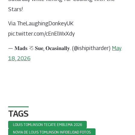
Stars!
Via TheLaughingDonkeyUK
pic.twitter.com/cEnElWxXdy
— 𝐌𝐚𝐝𝐬 ♑︎ 𝐒𝐮𝐞, 𝐎𝐜𝐚𝐬𝐢𝐧𝐚𝐥𝐥𝐲. (@ishipitharder)
May
18, 2026
TAGS
LOUIS TOMLINSON TECATE EMBLEMA 2026
NOVIA DE LOUIS TOMLINSON INFIDELIDAD FOTOS