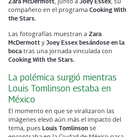
, junto a
, su
Zara McDermott
Joey Essex
compañero en el programa
Cooking With
.
the Stars
Las fotografías muestran a
Zara
y
McDermott
Joey Essex
besándose en la
tras una jornada vinculada con
boca
Cooking With the Stars.
La polémica surgió mientras
Louis Tomlinson estaba en
México
El momento en que se viralizaron las
imágenes elevó aún más el impacto del
tema, pues
se
Louis Tomlinson
encontraba en la Ciudad de México para