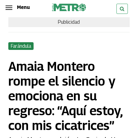
Skip
Menu
Menu
to
Publicidad
main
content
Farándula
Amaia Montero
rompe el silencio y
emociona en su
regreso: “Aquí estoy,
con mis cicatrices”