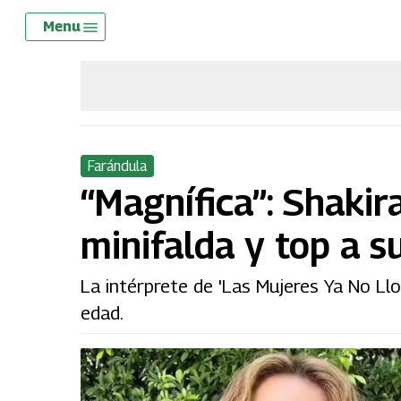
Skip
Menu
Menu
to
main
content
Farándula
“Magnífica”: Shakir
minifalda y top a s
La intérprete de 'Las Mujeres Ya No Ll
edad.