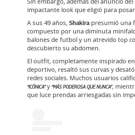
Sin embargo, además del anuncio del t
impactante look que eligió para posar
A sus 49 años,
presumió una fi
Shakira
compuesto por una diminuta minifald
balones de futbol y un atrevido top co
descubierto su abdomen.
El outfit, completamente inspirado en
deportivo, resaltó sus curvas y desat
redes sociales. Muchos usuarios calif
y
, mientr
“ICÓNICA”
“MÁS PODEROSA QUE NUNCA”
que luce prendas arriesgadas sin impo