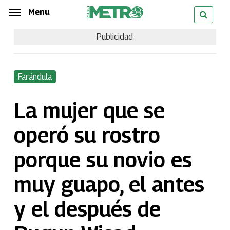
Skip
Menu
Menu
to
Publicidad
main
content
Farándula
La mujer que se
operó su rostro
porque su novio es
muy guapo, el antes
y el después de