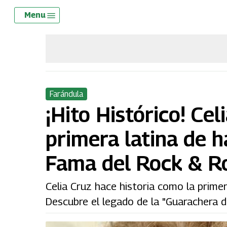
Skip
Menu
Menu
to
main
content
Farándula
¡Hito Histórico! Cel
primera latina de h
Fama del Rock & Ro
Celia Cruz hace historia como la primer
Descubre el legado de la "Guarachera d