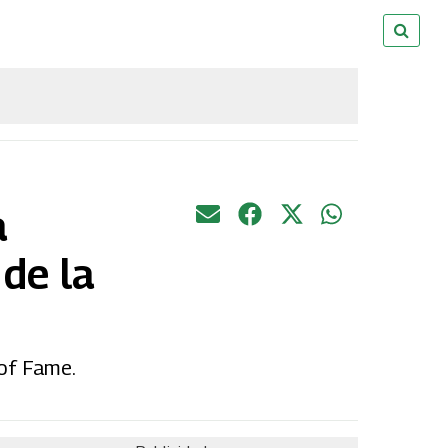
a
 de la
 of Fame.