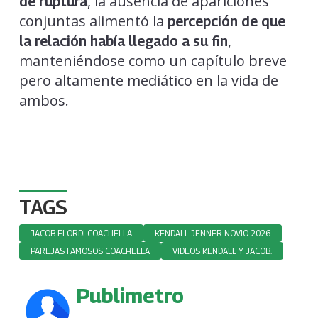
, la ausencia de apariciones
de ruptura
conjuntas alimentó la
percepción de que
,
la relación había llegado a su fin
manteniéndose como un capítulo breve
pero altamente mediático en la vida de
ambos.
TAGS
JACOB ELORDI COACHELLA
KENDALL JENNER NOVIO 2026
PAREJAS FAMOSOS COACHELLA
VIDEOS KENDALL Y JACOB.
Publimetro