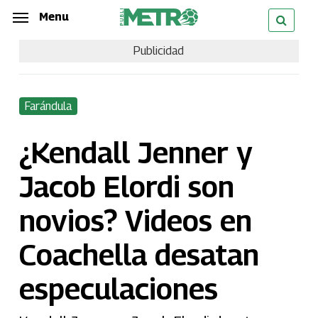
Skip
Menu
Menu
to
Publicidad
main
content
Farándula
¿Kendall Jenner y
Jacob Elordi son
novios? Videos en
Coachella desatan
especulaciones