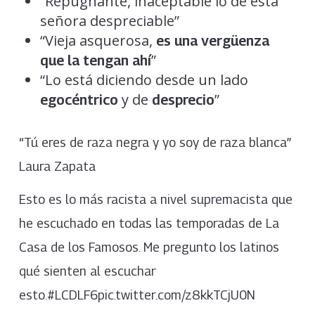
“Repugnante, inaceptable lo de esta
señora despreciable”
“Vieja asquerosa,
es una vergüenza
”
que la tengan ahí
“Lo está diciendo desde un lado
y de
”
egocéntrico
desprecio
“Tú eres de raza negra y yo soy de raza blanca”
Laura Zapata
Esto es lo más racista a nivel supremacista que
he escuchado en todas las temporadas de La
Casa de los Famosos. Me pregunto los latinos
qué sienten al escuchar
esto.#LCDLF6pic.twitter.com/z8kkTCjU0N