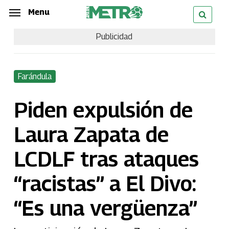
Skip
Menu
Menu
to
Publicidad
main
content
Farándula
Piden expulsión de
Laura Zapata de
LCDLF tras ataques
“racistas” a El Divo:
“Es una vergüenza”