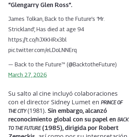
“Glengarry Glen Ross”.
James Tolkan, Back to the Future’s ‘Mr.
Strickland’, Has died at age 94
https://t.co/hJXKHRx3bl
pic.twitter.com/eLDoLNNErq
— Back to the Future™ (@BacktotheFuture)
March 27, 2026
Su salto al cine incluyó colaboraciones
con el director Sidney Lumet en
PRINCE OF
(1981).
Sin embargo, alcanzó
THE CITY
reconocimiento global con su papel en
BACK
(1985), dirigida por Robert
TO THE FUTURE
, así como por su interpretación
Zemeckis