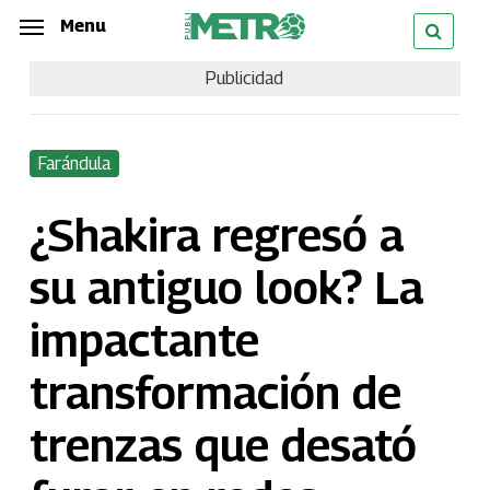
Skip
Menu
Menu
to
Publicidad
main
content
Farándula
¿Shakira regresó a
su antiguo look? La
impactante
transformación de
trenzas que desató