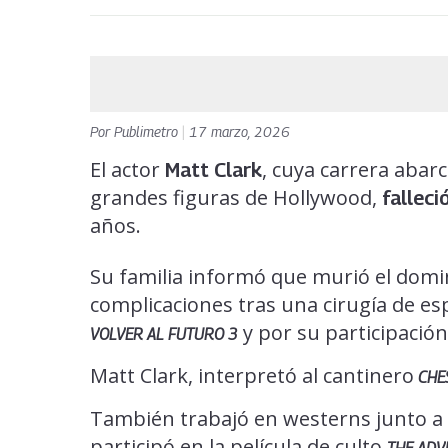
Por
Publimetro
|
17 marzo, 2026
El actor
, cuya carrera abarc
Matt Clark
grandes figuras de Hollywood,
falleci
años.
Su familia informó que murió el dom
complicaciones tras una cirugía de es
y por su participación
VOLVER AL FUTURO 3
Matt Clark, interpretó al cantinero
CHE
También trabajó en westerns junto a 
participó en la película de culto