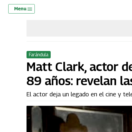
Skip
Menu
Menu
to
main
content
Farándula
Matt Clark, actor d
89 años: revelan la
El actor deja un legado en el cine y te