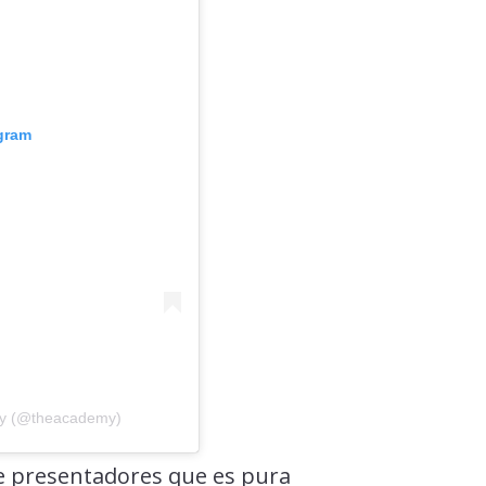
agram
my (@theacademy)
e presentadores que es pura