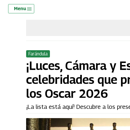
Skip
Menu
Menu
to
main
content
Farándula
¡Luces, Cámara y Es
celebridades que p
los Oscar 2026
¡La lista está aquí! Descubre a los pr