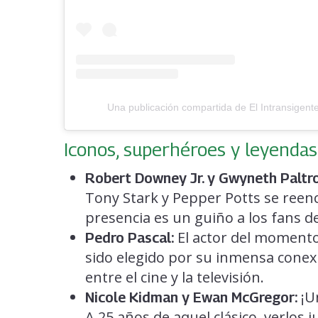
Una publicación compartida de El Intransigent
Iconos, superhéroes y leyendas
Robert Downey Jr. y Gwyneth Paltr
Tony Stark y Pepper Potts se reen
presencia es un guiño a los fans d
El actor del momento,
Pedro Pascal:
sido elegido por su inmensa conexi
entre el cine y la televisión.
¡U
Nicole Kidman y Ewan McGregor:
A 25 años de aquel clásico, verlos