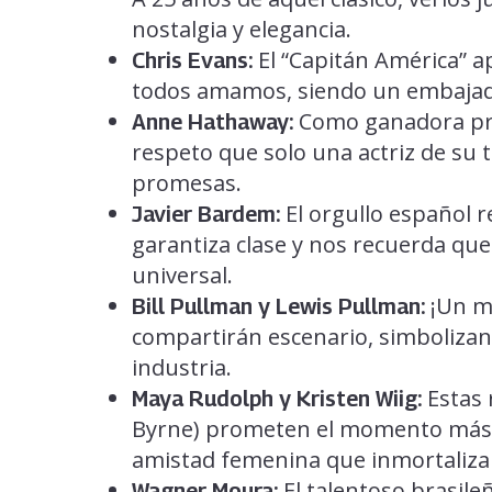
nostalgia y elegancia.
El “Capitán América” a
Chris Evans:
todos amamos, siendo un embajador
Como ganadora prev
Anne Hathaway:
respeto que solo una actriz de su 
promesas.
El orgullo español r
Javier Bardem:
garantiza clase y nos recuerda que
universal.
¡Un mo
Bill Pullman y Lewis Pullman:
compartirán escenario, simbolizand
industria.
Estas 
Maya Rudolph y Kristen Wiig:
Byrne) prometen el momento más d
amistad femenina que inmortaliza
El talentoso brasil
Wagner Moura: