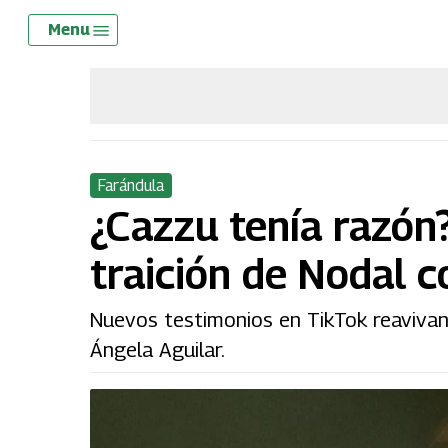
Skip
Menu
Menu
to
main
content
Farándula
¿Cazzu tenía razón?
traición de Nodal c
Nuevos testimonios en TikTok reavivan 
Ángela Aguilar.