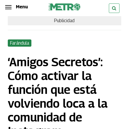
Skip
Menu
Menu
to
Publicidad
main
content
Farándula
‘Amigos Secretos’:
Cómo activar la
función que está
volviendo loca a la
comunidad de