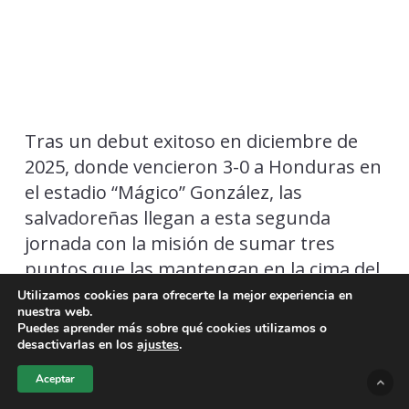
Tras un debut exitoso en diciembre de
2025, donde vencieron 3-0 a Honduras en
el estadio “Mágico” González, las
salvadoreñas llegan a esta segunda
jornada con la misión de sumar tres
puntos que las mantengan en la cima del
. Para este compromiso, Acuña ha
Grupo F
Utilizamos cookies para ofrecerte la mejor experiencia en
nuestra web.
convocado a un plantel de 23 jugadoras,
Puedes aprender más sobre qué cookies utilizamos o
combinando el talento de la liga local con
desactivarlas en los
ajustes
.
futbolistas que militan en el extranjero.
Aceptar