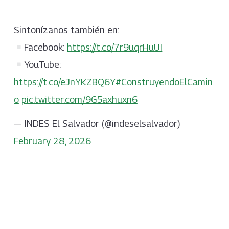
Sintonízanos también en:
Facebook:
https://t.co/7r9uqrHuUI
YouTube:
https://t.co/eJnYKZBQ6Y
#ConstruyendoElCamin
o
pic.twitter.com/9G5axhuxn6
— INDES El Salvador (@indeselsalvador)
February 28, 2026