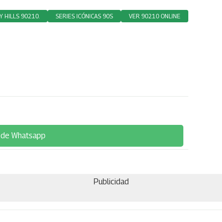
 HILLS 90210.
SERIES ICÓNICAS 90S
VER 90210 ONLINE
 de Whatsapp
Publicidad