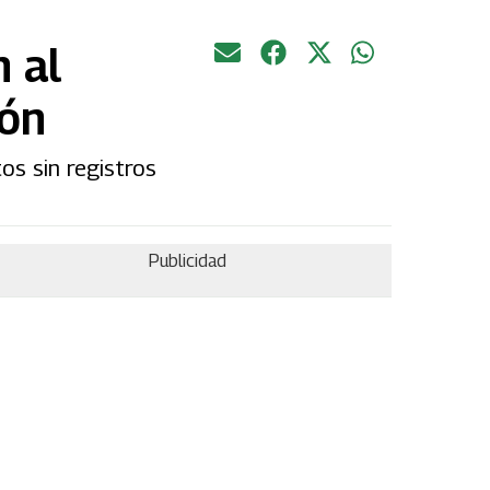
 al
ión
os sin registros
Publicidad