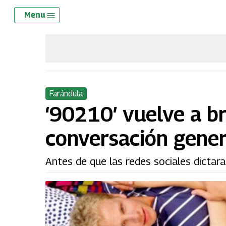
Skip
Menu
Menu
to
main
content
Farándula
‘90210′ vuelve a br
conversación gener
Antes de que las redes sociales dictara