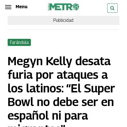
Skip
Menu
Menu
to
Publicidad
main
content
Farándula
Megyn Kelly desata
furia por ataques a
los latinos: “El Super
Bowl no debe ser en
español ni para