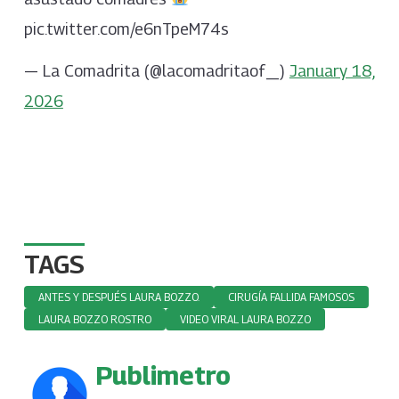
pic.twitter.com/e6nTpeM74s
— La Comadrita (@lacomadritaof_)
January 18,
2026
TAGS
ANTES Y DESPUÉS LAURA BOZZO.
CIRUGÍA FALLIDA FAMOSOS
LAURA BOZZO ROSTRO
VIDEO VIRAL LAURA BOZZO
Publimetro