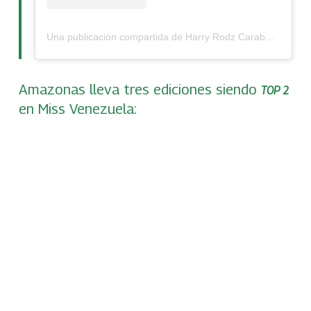
Una publicación compartida de Harry Rodz Caraballo
(@h
Amazonas lleva tres ediciones siendo
TOP 2
en Miss Venezuela: