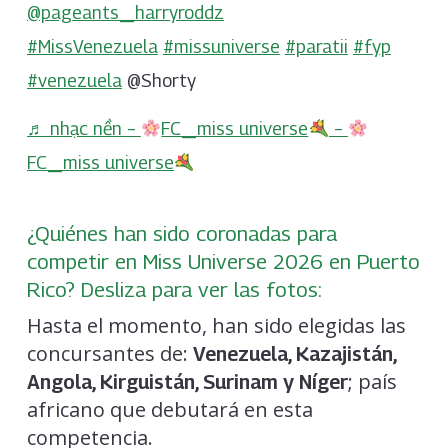
@pageants_harryroddz
#MissVenezuela
#missuniverse
#paratii
#fyp
#venezuela
@Shorty
♬ nhạc nền –
FC_miss universe
–
FC_miss universe
¿Quiénes han sido coronadas para
competir en Miss Universe 2026 en Puerto
Rico? Desliza para ver las fotos:
Hasta el momento, han sido elegidas las
concursantes de:
Venezuela, Kazajistán,
; país
Angola, Kirguistán, Surinam y Níger
africano que debutará en esta
competencia.