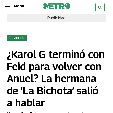
Skip
Menu
Menu
to
Publicidad
main
content
Farándula
¿Karol G terminó con
Feid para volver con
Anuel? La hermana
de ‘La Bichota’ salió
a hablar