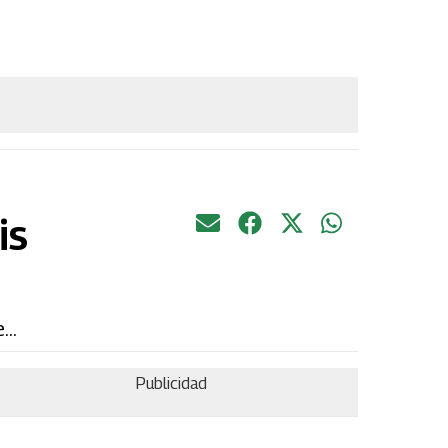
is
..
Publicidad