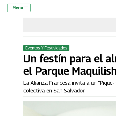
Skip
Menu
Menu
to
main
content
Eventos Y Festividades
Un festín para el a
el Parque Maquilis
La Alianza Francesa invita a un "Pique-n
colectiva en San Salvador.