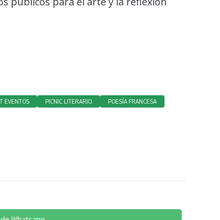
 públicos para el arte y la reflexión
T EVENTOS
PICNIC LITERARIO.
POESÍA FRANCESA
 de Whatsapp