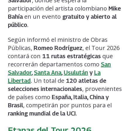
, donde se espera la
Salvador
participación del artista colombiano
Mike
en un evento
Bahía
gratuito y abierto al
.
público
Según informó el ministro de Obras
Públicas,
, el Tour 2026
Romeo Rodríguez
contará con
que
11 rutas estratégicas
recorrerán departamentos como
San
Salvador
,
Santa Ana
,
Usulután
y
La
. Un total de
Libertad
120 atletas de
, provenientes
selecciones internacionales
de países como
España, Italia, China y
, competirán por puntos para el
Brasil
.
ranking mundial de la UCI
Etapas del Tour 2026