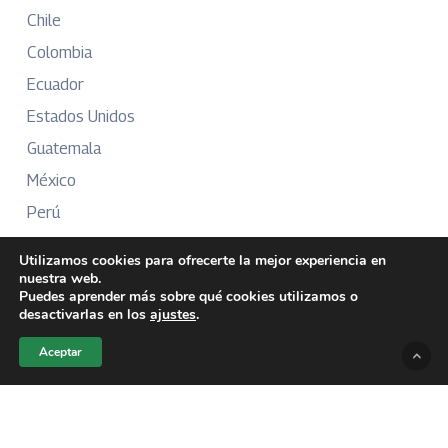
Chile
Colombia
Ecuador
Estados Unidos
Guatemala
México
Perú
Puerto Rico
Utilizamos cookies para ofrecerte la mejor experiencia en
nuestra web.
Puedes aprender más sobre qué cookies utilizamos o
desactivarlas en los
ajustes
.
Más Información
Aceptar
Sobre Nosotros
Directorio
Aviso Legal