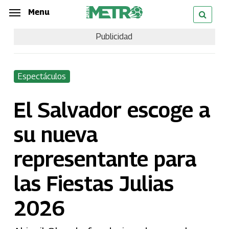
Skip
Menu
Menu
to
Publicidad
main
content
Espectáculos
El Salvador escoge a
su nueva
representante para
las Fiestas Julias
2026