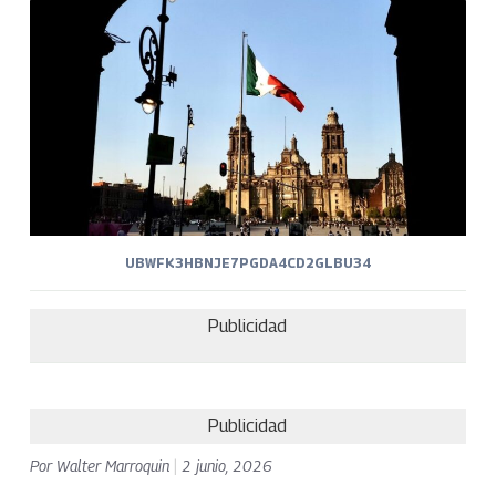
UBWFK3HBNJE7PGDA4CD2GLBU34
Publicidad
Publicidad
Por
Walter Marroquin
|
2 junio, 2026