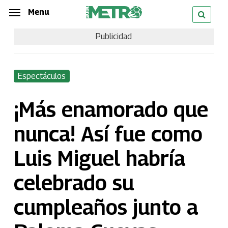
Skip
Menu
Menu
to
Publicidad
main
content
Espectáculos
¡Más enamorado que
nunca! Así fue como
Luis Miguel habría
celebrado su
cumpleaños junto a