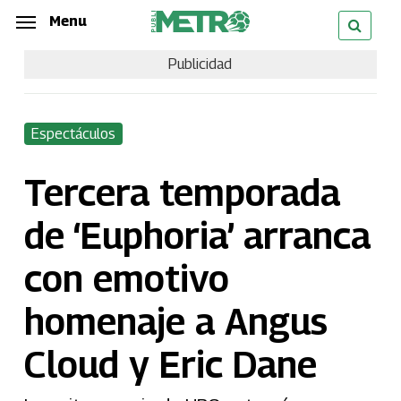
Skip
Menu
Menu
to
Publicidad
main
content
Espectáculos
Tercera temporada
de ‘Euphoria’ arranca
con emotivo
homenaje a Angus
Cloud y Eric Dane