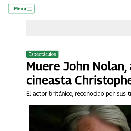
Skip
Menu
Menu
to
main
content
Espectáculos
Muere John Nolan, 
cineasta Christoph
El actor británico, reconocido por sus t