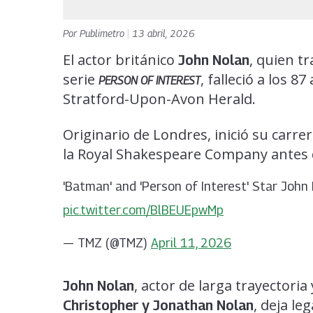
Por
Publimetro
|
13 abril, 2026
El actor británico
, quien t
John Nolan
serie
, falleció a los 
PERSON OF INTEREST
Stratford-Upon-Avon Herald.
Originario de Londres, inició su carre
la Royal Shakespeare Company antes de 
'Batman' and 'Person of Interest' Star Joh
pic.twitter.com/BlBEUEpwMp
— TMZ (@TMZ)
April 11, 2026
, actor de larga trayectoria
John Nolan
, deja le
Christopher y Jonathan Nolan