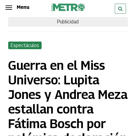
Skip
Menu
Menu
to
Publicidad
main
content
Espectáculos
Guerra en el Miss
Universo: Lupita
Jones y Andrea Meza
estallan contra
Fátima Bosch por