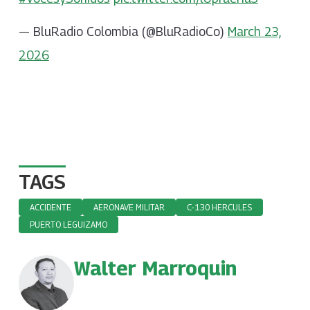
— BluRadio Colombia (@BluRadioCo)
March 23,
2026
TAGS
ACCIDENTE
AERONAVE MILITAR
C-130 HERCULES
PUERTO LEGUIZAMO
Walter Marroquin