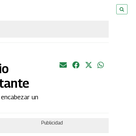
io
ntante
a encabezar un
Publicidad