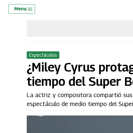
Skip
Menu
Menu
to
main
content
Espectáculos
¿Miley Cyrus prota
tiempo del Super Bo
La actriz y compositora compartió sus
espectáculo de medio tiempo del Supe