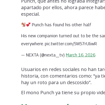
Punch, que antes no lograba integrar
apartado por ellos, ahora parece hab
especial.
Punch has found his other half
His new companion turned out to be the sa
everywhere. pic.twitter.com/5W57rUliwR
— NEXTA (@nexta_tv)
March 16, 2026
Usuarios en redes sociales no han ta
historia, con comentarios como: “ya ti
hay un roto para un descosido”.
El mono Punch ya tiene su propio vide