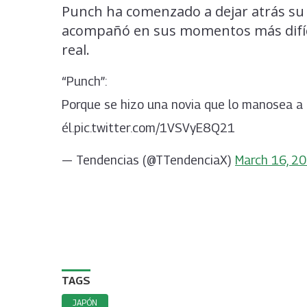
Punch ha comenzado a dejar atrás su 
acompañó en sus momentos más difíci
real.
“Punch”:
Porque se hizo una novia que lo manosea a 
él.pic.twitter.com/1VSVyE8Q21
— Tendencias (@TTendenciaX)
March 16, 2
TAGS
JAPÓN