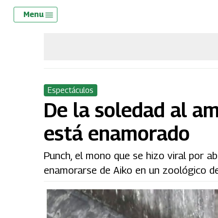
Skip
Menu
Menu
to
main
content
Espectáculos
De la soledad al am
está enamorado
Punch, el mono que se hizo viral por a
enamorarse de Aiko en un zoológico d