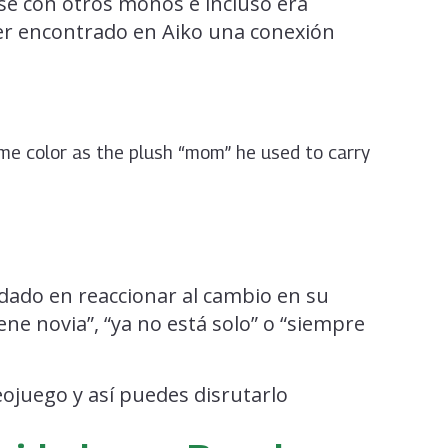
se con otros monos e incluso era
er encontrado en Aiko una conexión
me color as the plush “mom” he used to carry
rdado en reaccionar al cambio en su
ene novia”, “ya no está solo” o “siempre
ojuego y así puedes disrutarlo