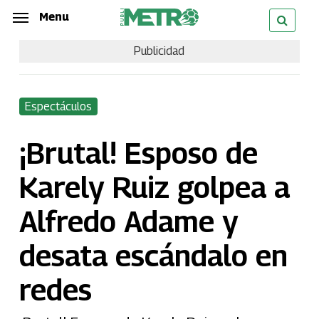
Skip
Menu
Menu
to
Publicidad
main
content
Espectáculos
¡Brutal! Esposo de
Karely Ruiz golpea a
Alfredo Adame y
desata escándalo en
redes