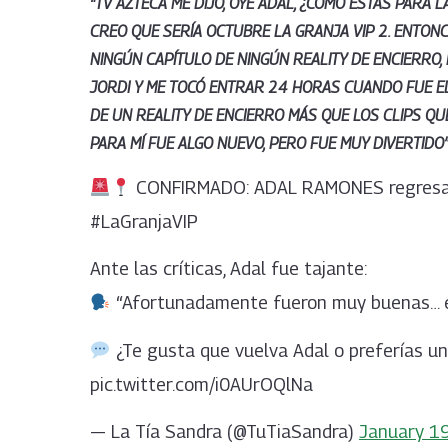
“
TV AZTECA ME DIJO, OYE ADAL, ¿CÓMO ESTÁS PARA LA
CREO QUE SERÍA OCTUBRE LA GRANJA VIP 2.
ENTONCE
NINGÚN CAPÍTULO DE NINGÚN REALITY DE ENCIERRO,
JORDI Y ME TOCÓ ENTRAR 24 HORAS CUANDO FUE EL
DE UN REALITY DE ENCIERRO MÁS QUE LOS CLIPS QU
PARA MÍ FUE ALGO NUEVO, PERO FUE MUY DIVERTIDO
CONFIRMADO: ADAL RAMONES regresa co
#LaGranjaVIP
Ante las críticas, Adal fue tajante:
“Afortunadamente fueron muy buenas… e
¿Te gusta que vuelva Adal o preferías 
pic.twitter.com/i0AUrOQlNa
— La Tía Sandra (@TuTiaSandra)
January 1