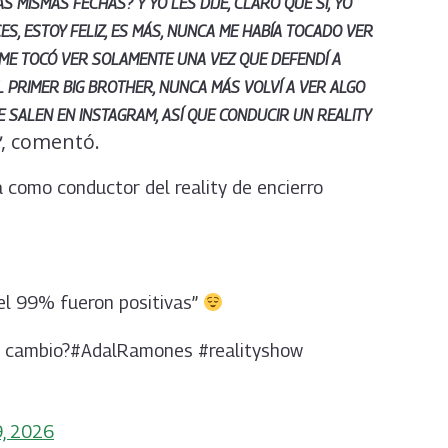
S MISMAS FECHAS? Y YO LES DIJE, CLARO QUE SÍ, YO
S, ESTOY FELIZ, ES MÁS, NUNCA ME HABÍA TOCADO VER
 ME TOCÓ VER SOLAMENTE UNA VEZ QUE DEFENDÍ A
 PRIMER BIG BROTHER, NUNCA MÁS VOLVÍ A VER ALGO
E SALEN EN INSTAGRAM, ASÍ QUE CONDUCIR UN REALITY
, comentó.
”
mo conductor del reality de encierro
l 99% fueron positivas”
un cambio?#AdalRamones #realityshow
9, 2026