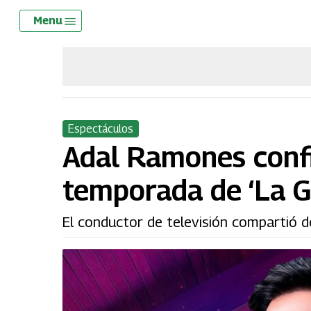
Skip
Menu
Menu
to
main
content
Espectáculos
Adal Ramones confi
temporada de ‘La G
El conductor de televisión compartió 