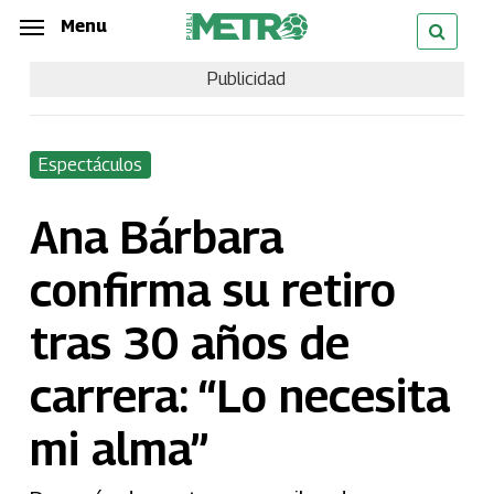
Skip
Menu
Menu
to
Publicidad
main
content
Espectáculos
Ana Bárbara
confirma su retiro
tras 30 años de
carrera: “Lo necesita
mi alma”