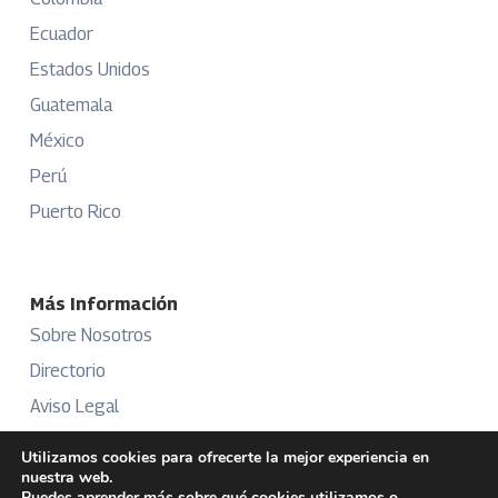
Ecuador
Estados Unidos
Guatemala
México
Perú
Puerto Rico
Más Información
Sobre Nosotros
Directorio
Aviso Legal
Términos y Condiciones
Utilizamos cookies para ofrecerte la mejor experiencia en
nuestra web.
Publicidad
Puedes aprender más sobre qué cookies utilizamos o